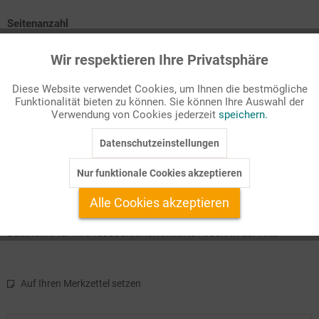
Seitenanzahl
28
Wir respektieren Ihre Privatsphäre
Aktiv
Funktionale
Passende Stichworte
Diese Website verwendet Cookies, um Ihnen die bestmögliche
Führungskompetenz
Funktionalität bieten zu können. Sie können Ihre Auswahl der
Inaktiv
Marketing
Verwendung von Cookies jederzeit
speichern.
Auf die Haltung kommt es an
Die ressourcenorientierte Kita
Datenschutzeinstellungen
Inaktiv
Tracking
Positive Lern- und Lebensräume gestalten
Projektarbeit
Nur funktionale Cookies akzeptieren
Auf die Suche gehen
Inaktiv
Service
Bausteine für eine ressourcenorientierte Reflexion im Team
Alle Cookies akzeptieren
Bausteine für Ihre ressourcenorientierte Arbeit in der Kita
Auf Ihren Merkzettel setzen