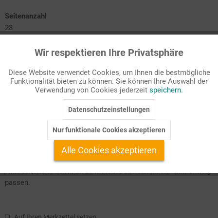
Seitenanzahl
28
Passende Stichworte
Wir respektieren Ihre Privatsphäre
Aktiv
Funktionale
Soziales Lernen
Diese Website verwendet Cookies, um Ihnen die bestmögliche
Funktionalität bieten zu können. Sie können Ihre Auswahl der
Inaktiv
Marketing
Entscheidungsphase
Verwendung von Cookies jederzeit
speichern.
Rechtliches Wissen
Die Tierhaltung
Datenschutzeinstellungen
Inaktiv
Tracking
Abschied nehmen
Was passt zu unserer Kita?
Nur funktionale Cookies akzeptieren
Tiere in den Alltag integrieren
Inaktiv
Service
Alle Cookies akzeptieren
Tiere in Ihrer Kita? Mit dieser Ausgabe möchten wir Sie
einladen, sich Gedanken zu machen, ob Tiere in Ihre Einrichtung
passen.
Auf Ihren Merkzettel setzen