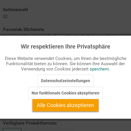
Seitenanzahl
52
Passende Stichworte
Kunst und Kreativität, Musik und Rhythmik, Religiöse Bildung,
Soziales Lernen, Sprache und Kommunikation
Wir respektieren Ihre Privatsphäre
Aktiv
Funktionale
Diese Website verwendet Cookies, um Ihnen die bestmögliche
Sprache und Kommunikation
Funktionalität bieten zu können. Sie können Ihre Auswahl der
Inaktiv
Marketing
Religion und Ethik
Verwendung von Cookies jederzeit
speichern.
Musisch-ästhetische Bildung
Medien
Soziale und (inter-)kulturelle Bildung
Datenschutzeinstellungen
Inaktiv
Tracking
Nur funktionale Cookies akzeptieren
Praxismaterialien, um die Bildungsprozesse in Ihrer Kita
Inaktiv
Service
professionell zu begleiten
Alle Cookies akzeptieren
Verfügbare Produktformate: