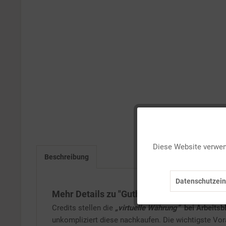
Funktionale
Diese Website verwend
Beschreibung
Marketing
Datenschutzein
Tracking
Mehr Details zu "Guthaben: 800 Credits"
Credits stellen die
„virtuelle Währung“
bei Arbeitsb
Service
unkompliziert diese nachkaufen. Die wichtigste Vo